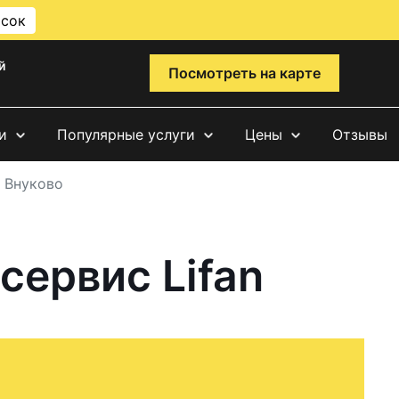
исок
й
Посмотреть на карте
и
Популярные услуги
Цены
Отзывы
 Внуково
сервис Lifan