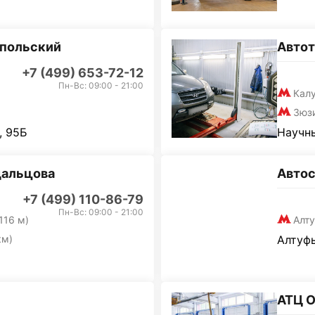
опольский
Авто
+7 (499) 653-72-12
Пн-Вс: 09:00 - 21:00
Кал
Зюз
, 95Б
Научны
дальцова
Автос
+7 (499) 110-86-79
Пн-Вс: 09:00 - 21:00
116 м)
Алт
км)
Алтуфь
АТЦ 