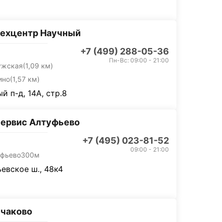
техцентр Научный
+7 (499) 288-05-36
Пн-Вс: 09:00 - 21:00
ужская
(1,09 км)
ино
(1,57 км)
й п-д, 14А, стр.8
ервис Алтуфьево
+7 (495) 023-81-52
09:00 - 21:00
уфьево
300м
евское ш., 48к4
Очаково