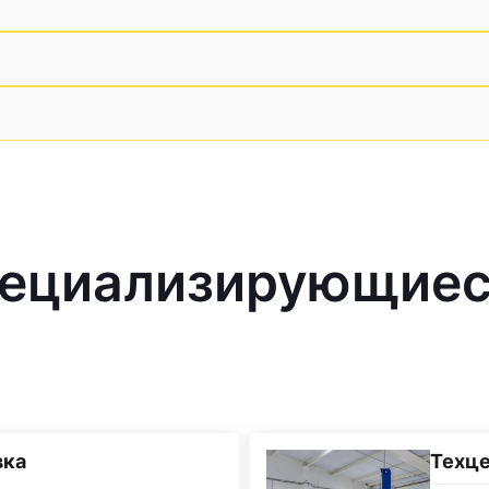
ециализирующиес
вка
Техц