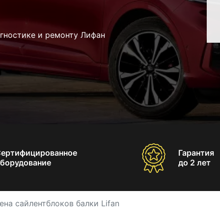
n
агностике и ремонту Лифан
Сертифицированное
Гарантия
борудование
до 2 лет
ена сайлентблоков балки Lifan