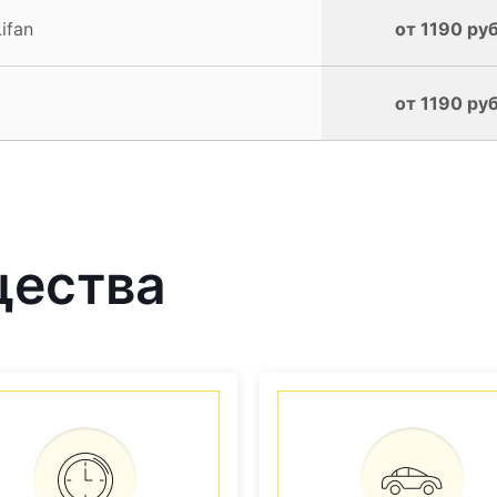
ifan
от 1190 руб
от 1190 руб
щества