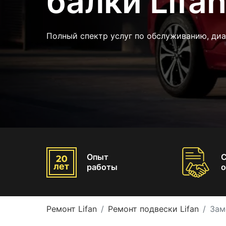
балки Lifa
Полный спектр услуг по обслуживанию, ди
Опыт
работы
о
Ремонт Lifan
Ремонт подвески Lifan
Зам