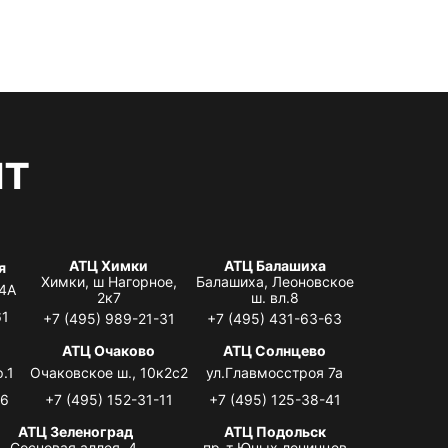
нт
АТЦ Химки
АТЦ Балашиха
я
Химки, ш Нагорное,
Балашиха, Леоновское
 4А
2к7
ш. вл.8
61
+7 (495) 989-21-31
+7 (495) 431-63-63
я
АТЦ Очаково
АТЦ Солнцево
.1
Очаковское ш., 10к2с2
ул.Главмосстроя 7а
06
+7 (495) 152-31-11
+7 (495) 125-38-41
АТЦ Зеленоград
АТЦ Подольск
Сосновая аллея, 4,
пр-т Юных ленинцев