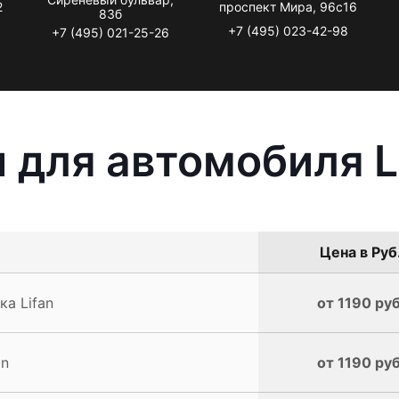
2
проспект Мира, 96с16
83б
+7 (495) 023-42-98
+7 (495) 021-25-26
 для автомобиля L
Цена в Руб
а Lifan
от 1190 руб
an
от 1190 руб