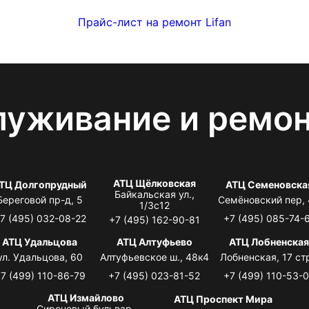
Прайс-лист на ремонт Lifan
луживание и ремо
АТЦ Щёлковская
ТЦ Долгопрудный
АТЦ Семеновска
Байкальская ул.,
Береговой пр-д, 5
Семёновский пер,
1/3с12
7 (495) 032-08-22
+7 (495) 085-74-
+7 (495) 162-90-81
АТЦ Удальцова
АТЦ Алтуфьево
АТЦ Лобненска
ул. Удальцова, 60
Алтуфьевское ш., 48к4
Лобненская, 17 стр
7 (499) 110-86-79
+7 (495) 023-81-52
+7 (499) 110-53-
АТЦ Измайлово
АТЦ Проспект Мира
Сиреневый бульвар,