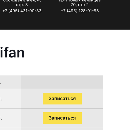
стр. 3
70, стр 2
+7 (495) 431-00-33
+7 (495) 128-01-88
ifan
.
.
Записаться
.
Записаться