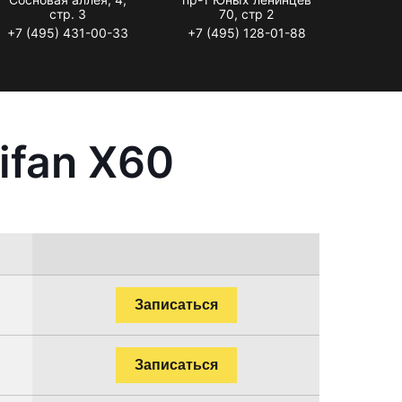
стр. 3
70, стр 2
+7 (495) 431-00-33
+7 (495) 128-01-88
ifan X60
Записаться
Записаться