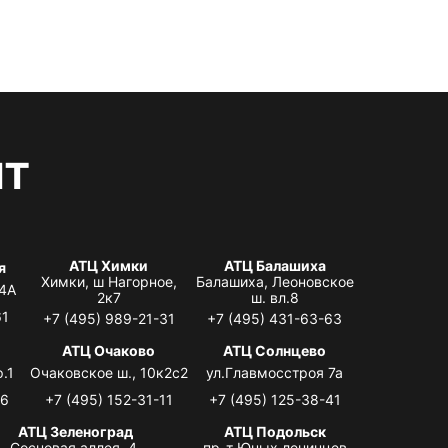
нт
АТЦ Химки
АТЦ Балашиха
я
Химки, ш Нагорное,
Балашиха, Леоновское
 4А
2к7
ш. вл.8
61
+7 (495) 989-21-31
+7 (495) 431-63-63
я
АТЦ Очаково
АТЦ Солнцево
.1
Очаковское ш., 10к2с2
ул.Главмосстроя 7а
06
+7 (495) 152-31-11
+7 (495) 125-38-41
АТЦ Зеленоград
АТЦ Подольск
Сосновая аллея, 4,
пр-т Юных ленинцев