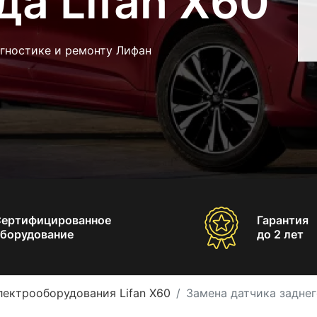
да Lifan X60
агностике и ремонту Лифан
Сертифицированное
Гарантия
борудование
до 2 лет
лектрооборудования Lifan X60
Замена датчика заднег