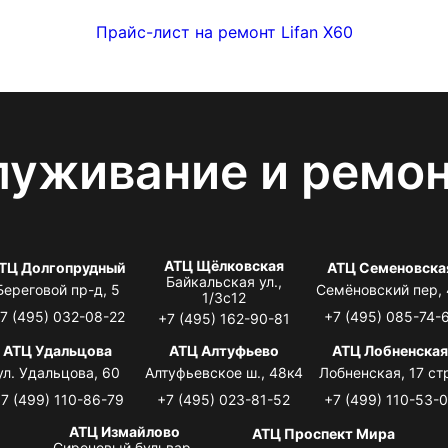
Прайс-лист на ремонт Lifan X60
луживание и ремо
АТЦ Щёлковская
ТЦ Долгопрудный
АТЦ Семеновска
Байкальская ул.,
Береговой пр-д, 5
Семёновский пер,
1/3с12
7 (495) 032-08-22
+7 (495) 085-74-
+7 (495) 162-90-81
АТЦ Удальцова
АТЦ Алтуфьево
АТЦ Лобненска
ул. Удальцова, 60
Алтуфьевское ш., 48к4
Лобненская, 17 стр
7 (499) 110-86-79
+7 (495) 023-81-52
+7 (499) 110-53-
АТЦ Измайлово
АТЦ Проспект Мира
Сиреневый бульвар,