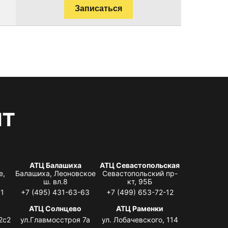
Записаться
нт
АТЦ Балашиха
АТЦ Севастопольская
е,
Балашиха, Леоновское
Севастопольский пр-
ш. вл.8
кт, 95Б
31
+7 (495) 431-63-63
+7 (499) 653-72-12
АТЦ Солнцево
АТЦ Раменки
2с2
ул.Главмосстроя 7а
ул. Лобачевского, 114