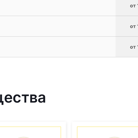
от 
от 
от 
щества