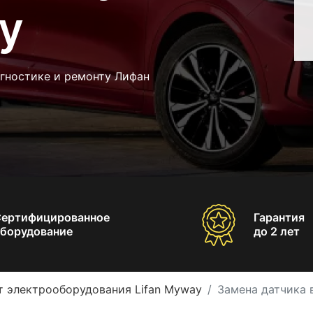
y
агностике и ремонту Лифан
Сертифицированное
Гарантия
борудование
до 2 лет
т электрооборудования Lifan Myway
Замена датчика 