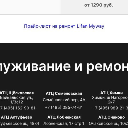
от 1290 руб.
Прайс-лист на ремонт Lifan Myway
луживание и ремо
АТЦ Щёлковская
АТЦ Химки
АТЦ Семеновская
Байкальская ул.,
Химки, ш Нагорно
Семёновский пер, 4А
1/3с12
2к7
+7 (495) 085-74-61
7 (495) 162-90-81
+7 (495) 989-21-
АТЦ Алтуфьево
АТЦ Лобненская
АТЦ Очаково
туфьевское ш., 48к4
Лобненская, 17 стр.1
Очаковское ш., 10к