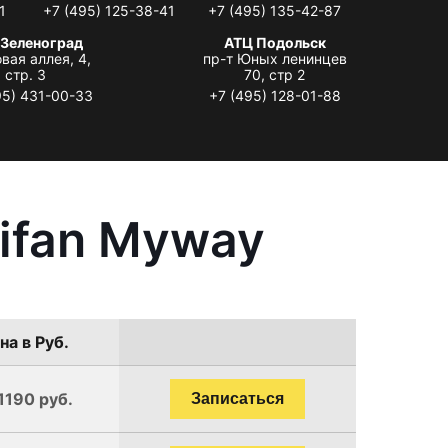
1
+7 (495) 125-38-41
+7 (495) 135-42-87
 Зеленоград
АТЦ Подольск
вая аллея, 4,
пр-т Юных ленинцев
стр. 3
70, стр 2
95) 431-00-33
+7 (495) 128-01-88
ifan Myway
на в Руб.
1190 руб.
Записаться