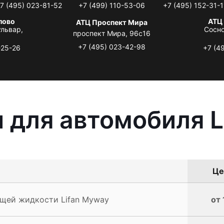
7 (495) 023-81-52
+7 (499) 110-53-06
+7 (495) 152-31-1
лово
АТЦ
АТЦ Проспект Мира
львар,
Сосно
проспект Мира, 96с16
+7 (495) 023-42-98
-25-26
+7 (4
 для автомобиля L
Це
щей жидкости Lifan Myway
от 