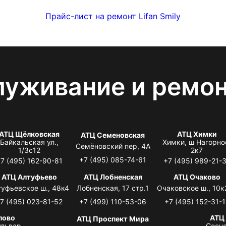
Прайс-лист на ремонт Lifan Smily
луживание и ремо
АТЦ Щёлковская
АТЦ Химки
АТЦ Семеновская
Байкальская ул.,
Химки, ш Нагорно
Семёновский пер, 4А
1/3с12
2к7
+7 (495) 085-74-61
7 (495) 162-90-81
+7 (495) 989-21-
АТЦ Алтуфьево
АТЦ Лобненская
АТЦ Очаково
туфьевское ш., 48к4
Лобненская, 17 стр.1
Очаковское ш., 10к
7 (495) 023-81-52
+7 (499) 110-53-06
+7 (495) 152-31-1
лово
АТЦ
АТЦ Проспект Мира
львар,
Сосно