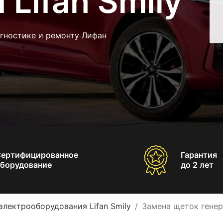
 Lifan Smily
агностике и ремонту Лифан
Сертифицированное
Гарантия
борудование
до 2 лет
электрооборудования Lifan Smily
Замена щеток генера