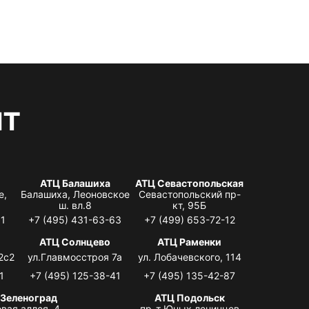
нт
АТЦ Балашиха
АТЦ Севастопольская
е,
Балашиха, Леоновское
Севастопольский пр-
ш. вл.8
кт, 95Б
31
+7 (495) 431-63-63
+7 (499) 653-72-12
АТЦ Солнцево
АТЦ Раменки
2с2
ул.Главмосстроя 7а
ул. Лобачевского, 114
1
+7 (495) 125-38-41
+7 (495) 135-42-87
 Зеленоград
АТЦ Подольск
вая аллея, 4,
пр-т Юных ленинцев