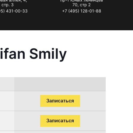
стр. 3
70, стр 2
95) 431-00-33
+7 (495) 128-01-88
fan Smily
Записаться
Записаться