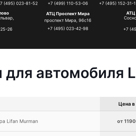
7 (495) 023-81-52
+7 (499) 110-53-06
+7 (495) 152-31-1
лово
АТЦ
АТЦ Проспект Мира
львар,
Сосно
проспект Мира, 96с16
+7 (495) 023-42-98
-25-26
+7 (4
 для автомобиля L
Цена в
а Lifan Murman
от 1190