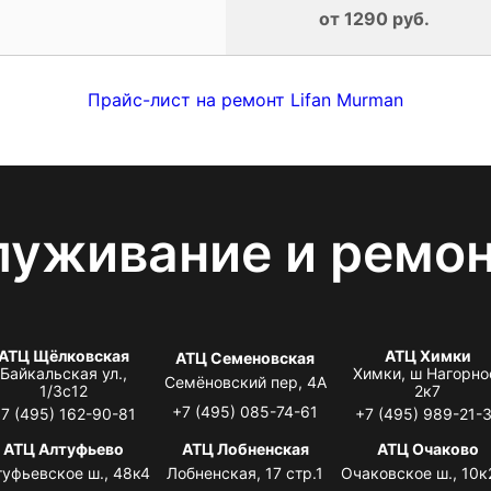
от 1290 руб.
Прайс-лист на ремонт Lifan Murman
луживание и ремо
АТЦ Щёлковская
АТЦ Химки
АТЦ Семеновская
Байкальская ул.,
Химки, ш Нагорно
Семёновский пер, 4А
1/3с12
2к7
+7 (495) 085-74-61
7 (495) 162-90-81
+7 (495) 989-21-
АТЦ Алтуфьево
АТЦ Лобненская
АТЦ Очаково
туфьевское ш., 48к4
Лобненская, 17 стр.1
Очаковское ш., 10к