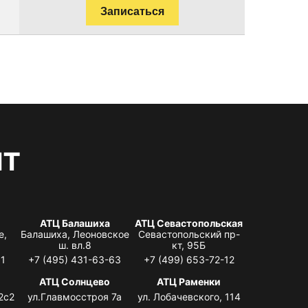
Записаться
нт
АТЦ Балашиха
АТЦ Севастопольская
е,
Балашиха, Леоновское
Севастопольский пр-
ш. вл.8
кт, 95Б
31
+7 (495) 431-63-63
+7 (499) 653-72-12
АТЦ Солнцево
АТЦ Раменки
2с2
ул.Главмосстроя 7а
ул. Лобачевского, 114