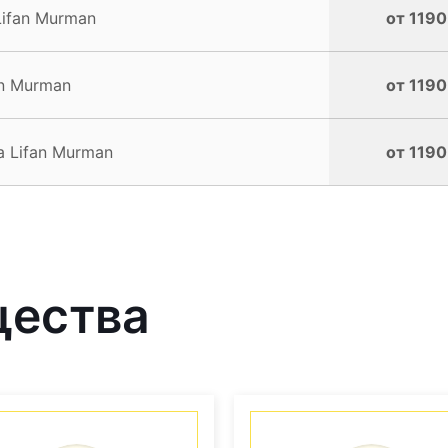
ifan Murman
от 1190
n Murman
от 1190
 Lifan Murman
от 1190
щества