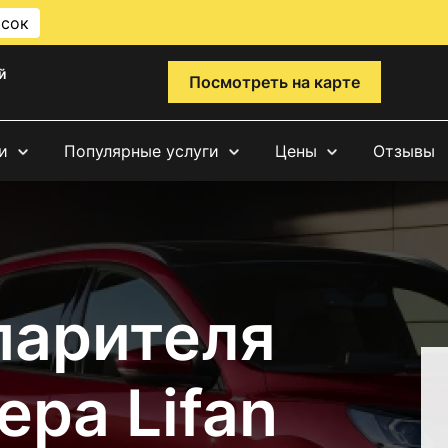
исок
й
Посмотреть на карте
и
Популярные услуги
Цены
Отзывы
парителя
ра Lifan