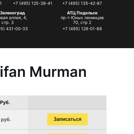
1
+7 (495) 125-38-41
+7 (495) 135-42-87
 Зеленоград
АТЦ Подольск
вая аллея, 4,
пр-т Юных ленинцев
стр. 3
70, стр 2
95) 431-00-33
+7 (495) 128-01-88
ifan Murman
 Руб.
 руб.
Записаться