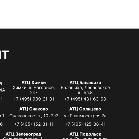
нт
АТЦ Химки
АТЦ Балашиха
я
Химки, ш Нагорное,
Балашиха, Леоновское
 4А
2к7
ш. вл.8
61
+7 (495) 989-21-31
+7 (495) 431-63-63
я
АТЦ Очаково
АТЦ Солнцево
.1
Очаковское ш., 10к2с2
ул.Главмосстроя 7а
06
+7 (495) 152-31-11
+7 (495) 125-38-41
АТЦ Зеленоград
АТЦ Подольск
Сосновая аллея, 4,
пр-т Юных ленинцев