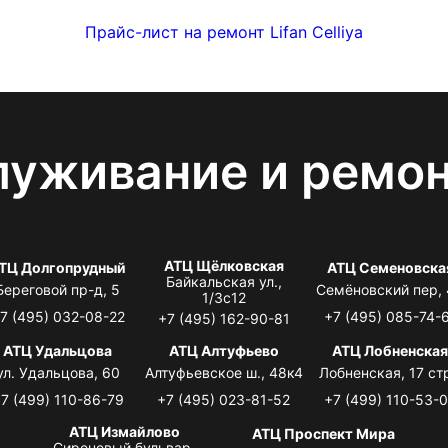
Прайс-лист на ремонт Lifan Celliya
луживание и ремо
АТЦ Щёлковская
ТЦ Долгопрудный
АТЦ Семеновска
Байкальская ул.,
Береговой пр-д, 5
Семёновский пер,
1/3с12
7 (495) 032-08-22
+7 (495) 085-74-
+7 (495) 162-90-81
АТЦ Удальцова
АТЦ Алтуфьево
АТЦ Лобненска
ул. Удальцова, 60
Алтуфьевское ш., 48к4
Лобненская, 17 стр
7 (499) 110-86-79
+7 (495) 023-81-52
+7 (499) 110-53-
АТЦ Измайлово
АТЦ Проспект Мира
Сиреневый бульвар,