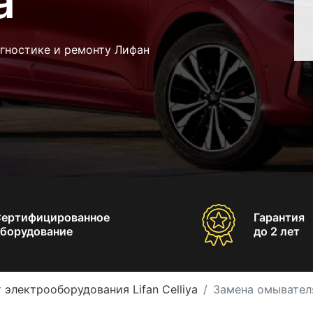
a
агностике и ремонту Лифан
Сертифицированное
Гарантия
борудование
до 2 лет
 электрооборудования Lifan Celliya
Замена омывателя 